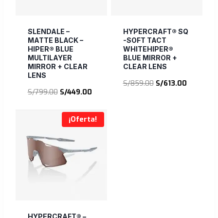
SLENDALE –
HYPERCRAFT® SQ
MATTE BLACK –
-SOFT TACT
HIPER® BLUE
WHITEHIPER®
MULTILAYER
BLUE MIRROR +
MIRROR + CLEAR
CLEAR LENS
LENS
El
El
S/
859.00
S/
613.00
El
El
S/
799.00
S/
449.00
precio
precio
precio
precio
original
actual
original
actual
era:
es:
¡Oferta!
era:
es:
S/859.00.
S/613.00.
S/799.00.
S/449.00.
HYPERCRAFT® –