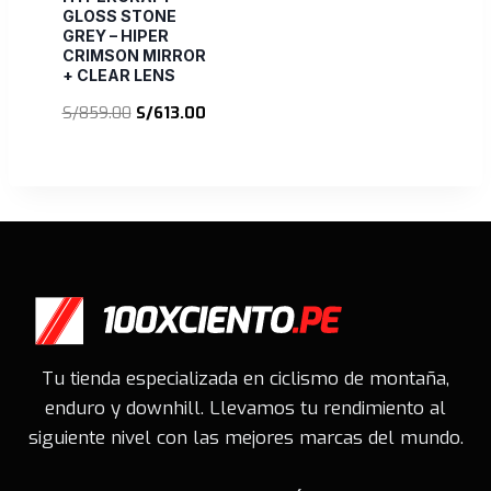
GLOSS STONE
GREY – HIPER
CRIMSON MIRROR
+ CLEAR LENS
El
El
S/
859.00
S/
613.00
precio
precio
original
actual
era:
es:
S/859.00.
S/613.00.
Tu tienda especializada en ciclismo de montaña,
enduro y downhill. Llevamos tu rendimiento al
siguiente nivel con las mejores marcas del mundo.