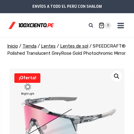
Saltar
ENVÍOS A TODO EL PERÚ CON SHALOM
al
contenido
0
Inicio
/
Tienda
/
Lentes
/
Lentes de sol
/
SPEEDCRAFT®
Polished Translucent GreyRose Gold Photochromic Mirror
¡Oferta!