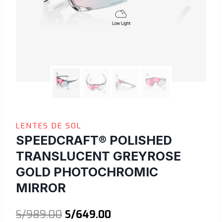
LENTES DE SOL
SPEEDCRAFT® POLISHED
TRANSLUCENT GREYROSE
GOLD PHOTOCHROMIC
MIRROR
El
El
S/
989.00
S/
649.00