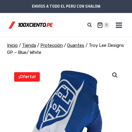
Saltar
ENVÍOS A TODO EL PERÚ CON SHALOM
al
contenido
0
Inicio
/
Tienda
/
Protección
/
Guantes
/
Troy Lee Designs
GP – Blue/ White
¡Oferta!