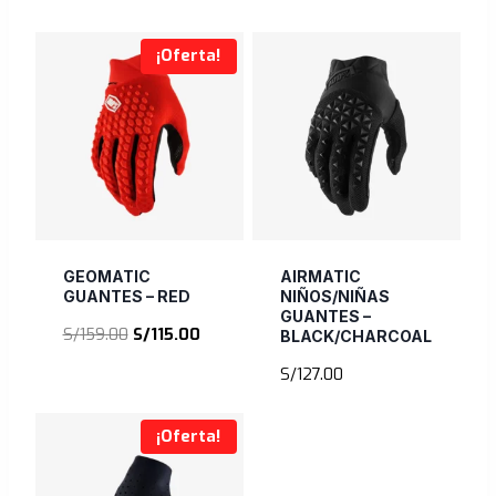
¡Oferta!
GEOMATIC
AIRMATIC
GUANTES – RED
NIÑOS/NIÑAS
GUANTES –
El
El
S/
159.00
S/
115.00
BLACK/CHARCOAL
precio
precio
S/
127.00
original
actual
era:
es:
S/159.00.
S/115.00.
¡Oferta!