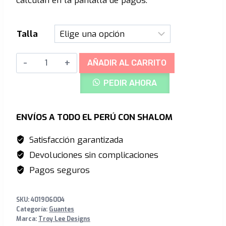
calculan en la pantalla de pagos.
era:
es:
S/165.00.
S/149.00.
Talla
Troy
AÑADIR AL CARRITO
Lee
PEDIR AHORA
Designs
GP
-
ENVÍOS A TODO EL PERÚ CON SHALOM
Blue/
Satisfacción garantizada
White
Devoluciones sin complicaciones
cantidad
Pagos seguros
SKU:
401906004
Categoría:
Guantes
Marca:
Troy Lee Designs