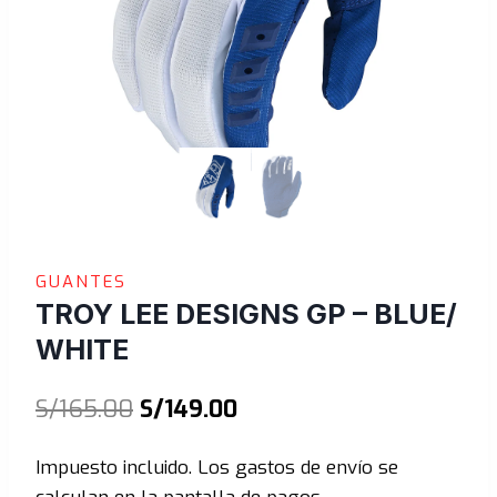
GUANTES
TROY LEE DESIGNS GP – BLUE/
WHITE
El
El
S/
165.00
S/
149.00
precio
precio
Impuesto incluido. Los gastos de envío se
original
actual