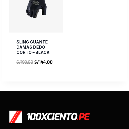
SLING GUANTE
DAMAS DEDO
CORTO – BLACK
El
El
S/
193.00
S/
144.00
precio
precio
original
actual
era:
es:
S/193.00.
S/144.00.