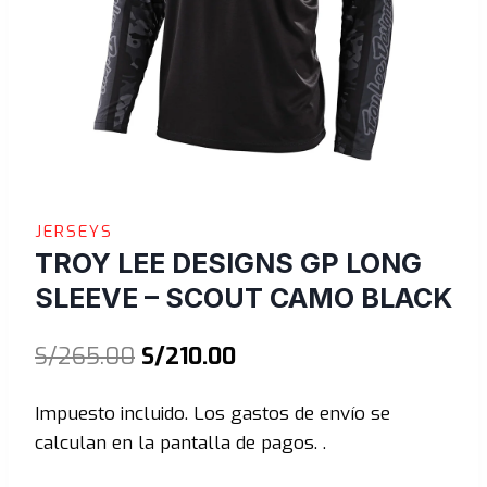
JERSEYS
TROY LEE DESIGNS GP LONG
SLEEVE – SCOUT CAMO BLACK
El
El
S/
265.00
S/
210.00
precio
precio
Impuesto incluido. Los gastos de envío se
original
actual
calculan en la pantalla de pagos. .
era:
es: