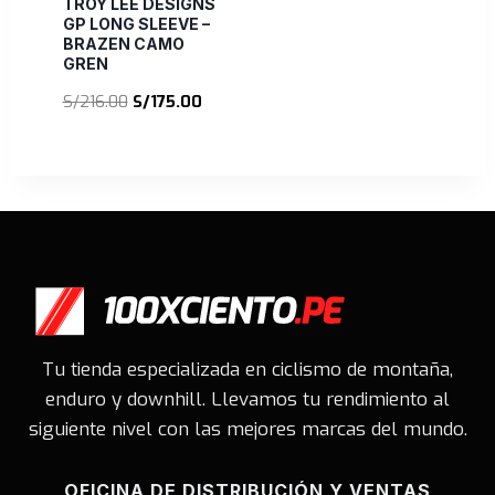
TROY LEE DESIGNS
GP LONG SLEEVE –
BRAZEN CAMO
GREN
El
El
S/
216.00
S/
175.00
precio
precio
original
actual
era:
es:
S/216.00.
S/175.00.
Tu tienda especializada en ciclismo de montaña,
enduro y downhill. Llevamos tu rendimiento al
siguiente nivel con las mejores marcas del mundo.
OFICINA DE DISTRIBUCIÓN Y VENTAS