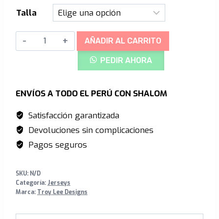
S/265.00.
S/210.00.
Talla
Troy
AÑADIR AL CARRITO
Lee
PEDIR AHORA
Designs
GP
Long
ENVÍOS A TODO EL PERÚ CON SHALOM
Sleeve
Satisfacción garantizada
-
Devoluciones sin complicaciones
Scout
Camo
Pagos seguros
Black
cantidad
SKU:
N/D
Categoría:
Jerseys
Marca:
Troy Lee Designs