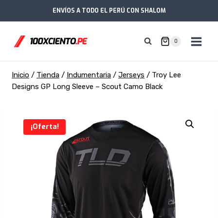
Saltar
ENVÍOS A TODO EL PERÚ CON SHALOM
al
contenido
0
Inicio
/
Tienda
/
Indumentaria
/
Jerseys
/
Troy Lee
Designs GP Long Sleeve – Scout Camo Black
¡Oferta!