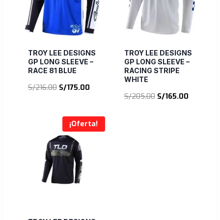
TROY LEE DESIGNS
TROY LEE DESIGNS
GP LONG SLEEVE –
GP LONG SLEEVE –
RACE 81 BLUE
RACING STRIPE
WHITE
El
El
S/
216.00
S/
175.00
El
El
S/
205.00
S/
165.00
precio
precio
precio
precio
original
actual
original
actual
era:
es:
¡Oferta!
era:
es:
S/216.00.
S/175.00.
S/205.00.
S/165.00.