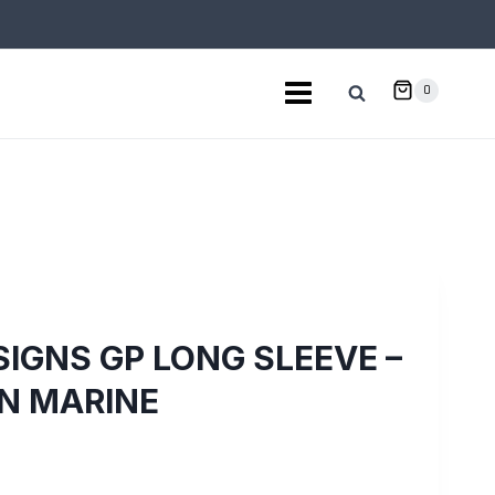
0
SIGNS GP LONG SLEEVE –
N MARINE
l