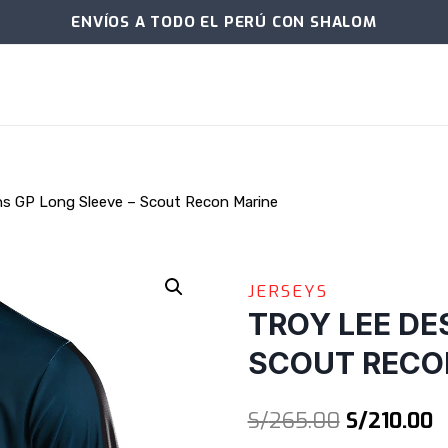
ENVÍOS A TODO EL PERÚ CON SHALOM
ns GP Long Sleeve – Scout Recon Marine
JERSEYS
TROY LEE DE
SCOUT RECO
El
E
S/
265.00
S/
210.00