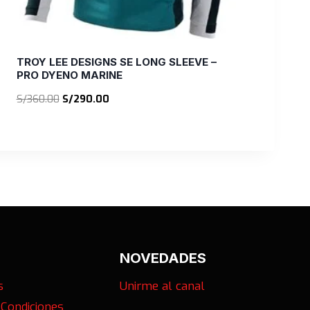
TROY LEE DESIGNS SE LONG SLEEVE –
PRO DYENO MARINE
El
El
S/
360.00
S/
290.00
precio
precio
original
actual
era:
es:
S/360.00.
S/290.00.
NOVEDADES
s
Unirme al canal
 Condiciones