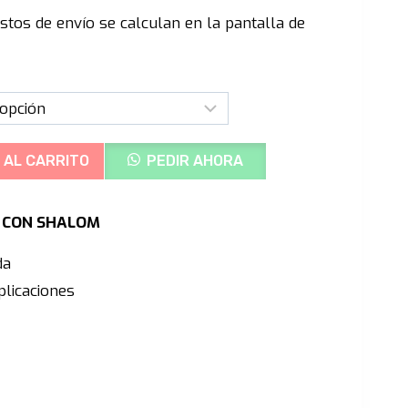
recio
stos de envío se calculan en la pantalla de
ctual
s:
/210.00.
 AL CARRITO
PEDIR AHORA
Ú CON SHALOM
da
licaciones