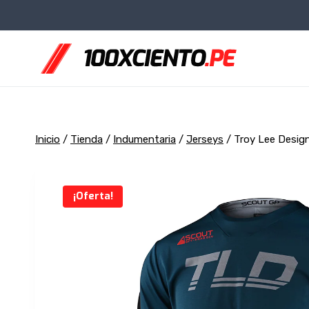
Saltar
al
contenido
Inicio
/
Tienda
/
Indumentaria
/
Jerseys
/
Troy Lee Desig
¡Oferta!