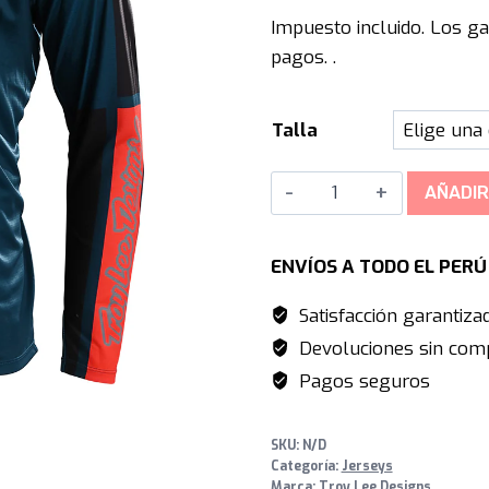
precio
p
Impuesto incluido. Los ga
original
a
pagos. .
era:
e
S/265.00.
S
Talla
Troy
AÑADIR
Lee
Designs
ENVÍOS A TODO EL PER
GP
Long
Satisfacción garantiza
Sleeve
Devoluciones sin comp
-
Pagos seguros
Scout
Recon
SKU:
N/D
Marine
Categoría:
Jerseys
cantidad
Marca:
Troy Lee Designs