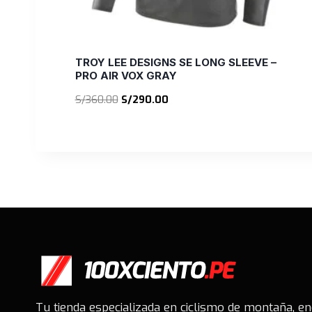
TROY LEE DESIGNS SE LONG SLEEVE –
PRO AIR VOX GRAY
El
El
S/
360.00
S/
290.00
precio
precio
original
actual
era:
es:
S/360.00.
S/290.00.
Tu tienda especializada en ciclismo de montaña, e