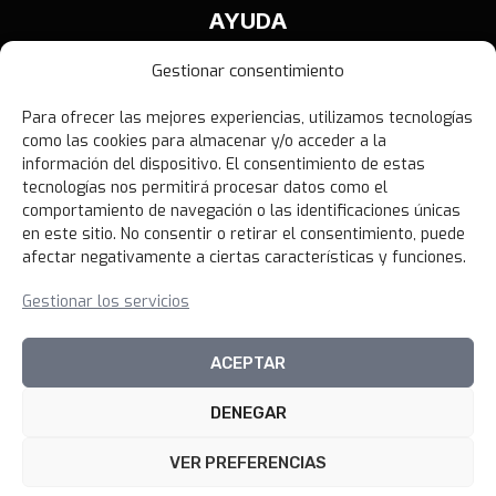
AYUDA
Contáctanos
Gestionar consentimiento
Términos y Condiciones
Para ofrecer las mejores experiencias, utilizamos tecnologías
Política de Privacidad
como las cookies para almacenar y/o acceder a la
Política de Devoluciones
información del dispositivo. El consentimiento de estas
tecnologías nos permitirá procesar datos como el
Libro de Reclamaciones
comportamiento de navegación o las identificaciones únicas
en este sitio. No consentir o retirar el consentimiento, puede
afectar negativamente a ciertas características y funciones.
NOVEDADES
Gestionar los servicios
Unirme al canal
ACEPTAR
DENEGAR
© 2026 100xciento Perú
VER PREFERENCIAS