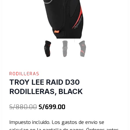
RODILLERAS
TROY LEE RAID D30
RODILLERAS, BLACK
El
El
S/
880.00
S/
699.00
precio
precio
Impuesto incluido. Los gastos de envío se
original
actual