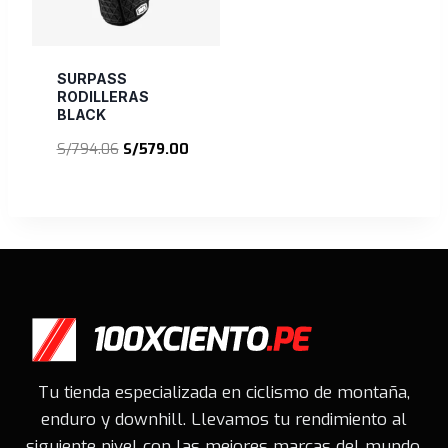
SURPASS
RODILLERAS
BLACK
El
El
S/
794.06
S/
579.00
precio
precio
original
actual
era:
es:
S/794.06.
S/579.00.
Tu tienda especializada en ciclismo de montaña,
enduro y downhill. Llevamos tu rendimiento al
siguiente nivel con las mejores marcas del mundo.