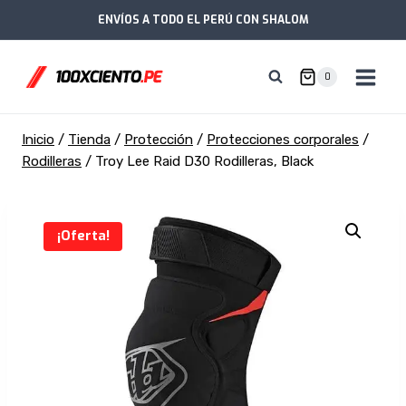
Saltar
ENVÍOS A TODO EL PERÚ CON SHALOM
al
contenido
0
Inicio
/
Tienda
/
Protección
/
Protecciones corporales
/
Rodilleras
/
Troy Lee Raid D30 Rodilleras, Black
¡Oferta!