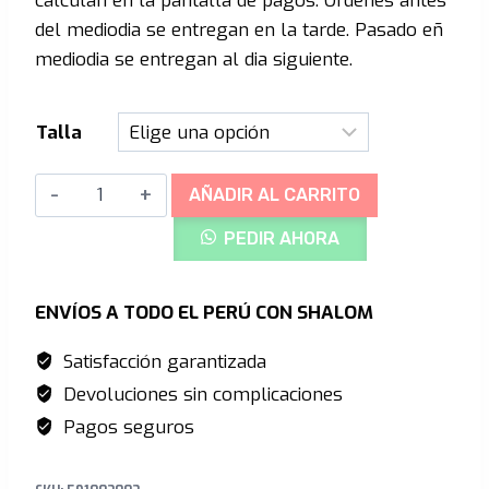
calculan en la pantalla de pagos. Órdenes antes
era:
es:
del mediodia se entregan en la tarde. Pasado eñ
S/880.00.
S/699.00.
mediodia se entregan al dia siguiente.
Talla
Troy
AÑADIR AL CARRITO
Lee
PEDIR AHORA
Raid
D30
Rodilleras,
ENVÍOS A TODO EL PERÚ CON SHALOM
Black
Satisfacción garantizada
cantidad
Devoluciones sin complicaciones
Pagos seguros