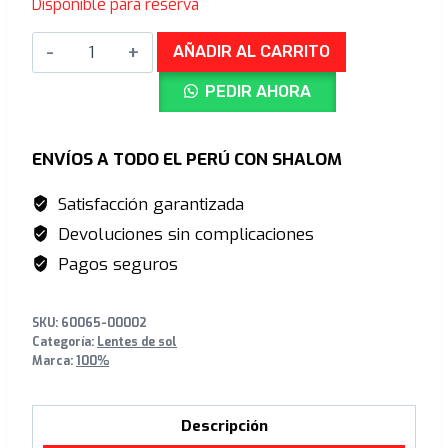
Disponible para reserva
original
actual
SLENDALE
era:
es:
AÑADIR AL CARRITO
SL
S/759.00.
S/469.00.
PEDIR AHORA
Matte
Chalk
Purple
ENVÍOS A TODO EL PERÚ CON SHALOM
Mirror
Satisfacción garantizada
Lens
Devoluciones sin complicaciones
+
Clear
Pagos seguros
Lens
cantidad
SKU:
60065-00002
Categoría:
Lentes de sol
Marca:
100%
Descripción