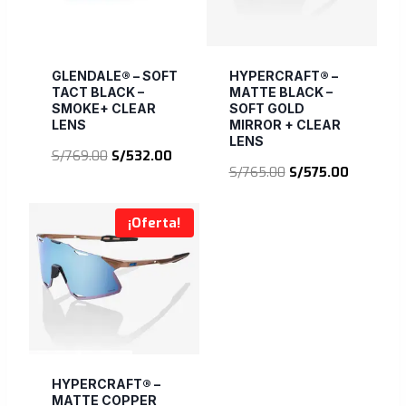
GLENDALE® – SOFT
HYPERCRAFT® –
TACT BLACK –
MATTE BLACK –
SMOKE+ CLEAR
SOFT GOLD
LENS
MIRROR + CLEAR
LENS
El
El
S/
769.00
S/
532.00
El
El
S/
765.00
S/
575.00
precio
precio
precio
precio
original
actual
original
actual
era:
es:
¡Oferta!
era:
es:
S/769.00.
S/532.00.
S/765.00.
S/575.00
HYPERCRAFT® –
MATTE COPPER