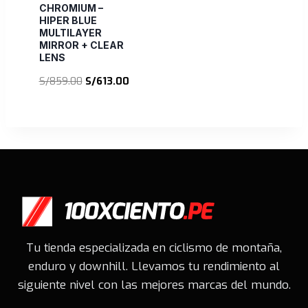
CHROMIUM –
HIPER BLUE
MULTILAYER
MIRROR + CLEAR
LENS
El
El
S/
859.00
S/
613.00
precio
precio
original
actual
era:
es:
S/859.00.
S/613.00.
Tu tienda especializada en ciclismo de montaña,
enduro y downhill. Llevamos tu rendimiento al
siguiente nivel con las mejores marcas del mundo.