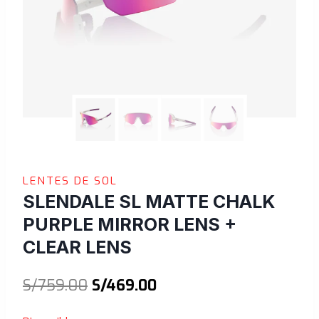
LENTES DE SOL
SLENDALE SL MATTE CHALK
PURPLE MIRROR LENS +
CLEAR LENS
El
El
S/
759.00
S/
469.00
precio
precio